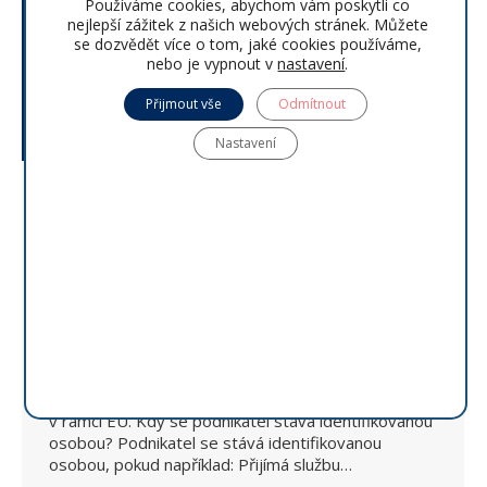
Používáme cookies, abychom vám poskytli co
nejlepší zážitek z našich webových stránek. Můžete
se dozvědět více o tom, jaké cookies používáme,
nebo je vypnout v
nastavení
.
Přijmout vše
Odmítnout
Nastavení
DPH – nejsem plátce, a DPH tudíž neřeším
– mylný dojem spousty podnikatelů
Zpravodaj
By
IPC Corporation s.r.o.
25.11.2024
Identifikovaná osoba: Co to je a jaké jsou její
povinnosti? Co je identifikovaná osoba:
Identifikovaná osoba je subjekt, který není plátcem
DPH, ale musí se registrovat k DPH v určitých
situacích podle zákona o DPH. Tyto situace
nastávají zejména při přeshraničních transakcích
v rámci EU. Kdy se podnikatel stává identifikovanou
osobou? Podnikatel se stává identifikovanou
osobou, pokud například: Přijímá službu…